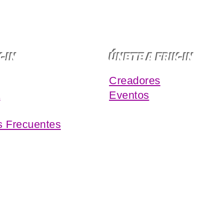
K-IN
ÚNETE A FRIK-IN
Creadores
a
Eventos
s Frecuentes