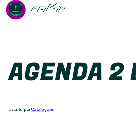
Saltar
al
contenido
AGENDA 2 
Escrito por
Catalogo
en